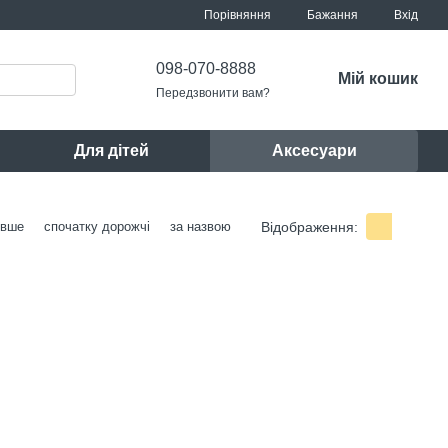
Порівняння
Бажання
Вхід
098-070-8888
Мій кошик
Передзвонити вам?
Для дітей
Аксесуари
Відображення:
евше
спочатку дорожчі
за назвою