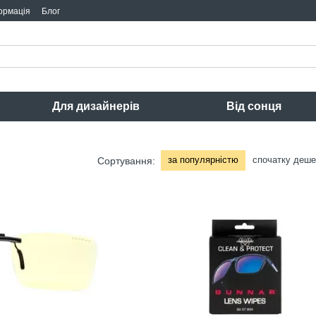
ормація
Блог
Для дизайнерів
Від сонця
за популярністю
спочатку деш
Сортування: