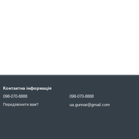
Контактна інформація
098-070-8888
098-070-8888
ua.gunnar@gmail.com
Передзвонити вам?