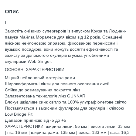
Опис
І
Захистіть очі юних супергероїв із випуском Круза та Людини-
павука Майлза Моралеса для віком від 12 років. Оснащені
якісною нейлоновою оправою, фіксованою переніссям і
вузькою посадкою, вони можуть досягти ефективності та
захисту за допомогою окулярів із усіма улюбленими
окулярами Web Slinger.
ОСНОВНІ ХАРАКТЕРИСТИКИ
Міцний нейлоновий матеріал рами
Широкоформатні лінзи для повного охоплення очей
Стійке до розмазування покриття лінз
Запатентована технологія лінз GUNNAR
Блокує шкідливе синє світло та 100% ультрафіолетове світло
Поставляється з захисним футляром для окулярів і кліпсою
Low Bridge Fit
Діапазон приписів: від -5 до +5
ХАРАКТЕРИСТИКИ: ширина лінзи: 55 мм | висота лінзи: 33 мм
| ніс: 16 мм | ширина рами: 135 мм | виска: 133 мм | вага: 16,3