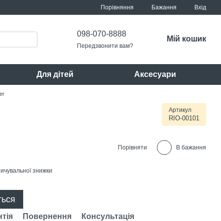
Порівняння
Бажання
Вхід
098-070-8888
Мій кошик
Передзвонити вам?
Для дітей
Аксесуари
er
Артикул
RIO-00101
Порівняти
В бажання
ичувальної знижки
ться
нтія
Повернення
Консультація