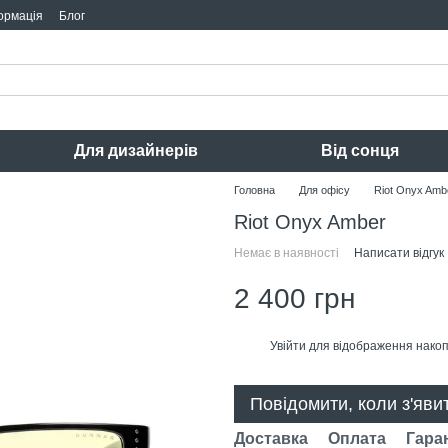
ормація
Блог
Для дизайнерів
Від сонця
Головна
Для офісу
Riot Onyx Amb
Riot Onyx Amber
Немає в наявності
Написати відгук
2 400 грн
Увійти
для відображення накоп
%
Повідомити, коли з'яви
Доставка
Оплата
Гара